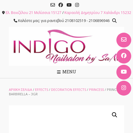
Skip
to
Ελ. Βενιζέλου 21 Μελίσσια 15127
/
Καραολή Δημητρίου 7 Χαλάνδρι 15232
content
Καλέστε μας: για ραντεβού 2108102519 - 2106896946
MENU
ΑΡΧΙΚΉ ΣΕΛΊΔΑ
/
EFFECTS
/
DECORATION EFFECTS
/
PRINCESS
/ PRINCESS
BARBIRELLA – 3GR