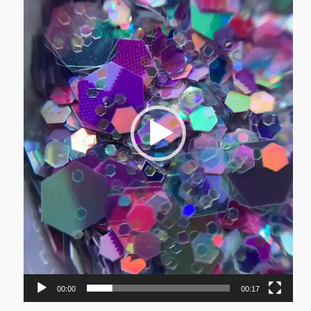
Βίντεο
00:00
00:17