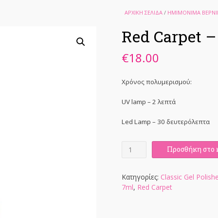
ΑΡΧΙΚΉ ΣΕΛΊΔΑ
/
ΗΜΙΜΟΝΙΜΑ ΒΕΡΝΙ
Red Carpet –
€
18.00
Χρόνος πολυμερισμού:
UV lamp – 2 λεπτά
Led Lamp – 30 δευτερόλεπτα
Red
Προσθήκη στο 
Carpet
-
Gel
Κατηγορίες:
Classic Gel Polish
Polish
7ml
,
Red Carpet
7ml
ποσότητα