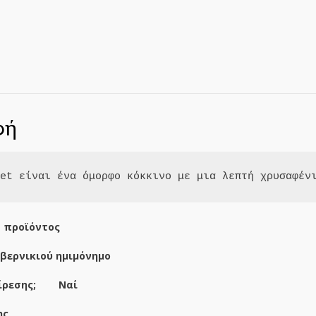
φή
pet είναι ένα όμορφο κόκκινο με μια λεπτή χρυσαφέν
 προϊόντος
 βερνικιού ημιμόνημο
αίρεσης; Ναί
ης