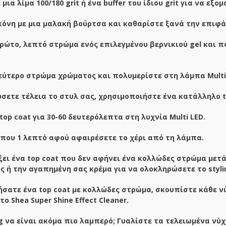
μια λίμα 100/180 grit ή ένα buffer του ίδιου grit για να εξ
όνη με μια μαλακή βούρτσα και καθαρίστε ξανά την επιφάνει
ώτο, λεπτό στρώμα ενός επιλεγμένου βερνικιού gel και πο
εύτερο στρώμα χρώματος και πολυμερίστε στη λάμπα Multi 
σετε τέλεια το στυλ σας, χρησιμοποιήστε ένα κατάλληλο top
top coat για 30-60 δευτερόλεπτα στη λυχνία Multi LED.
ίπου 1 λεπτό αφού αφαιρέσετε το χέρι από τη λάμπα.
ξει ένα top coat που δεν αφήνει ένα κολλώδες στρώμα μετά
ς ή την αγαπημένη σας κρέμα για να ολοκληρώσετε το styli
σατε ένα top coat με κολλώδες στρώμα, σκουπίστε κάθε νύ
ο Shea Super Shine Effect Cleaner.
ng να είναι ακόμα πιο λαμπερό; Γυαλίστε τα τελειωμένα νύχ