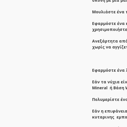
σκόνη με μια μ
Μουλιάστε ένα 
Εφαρμόστε ένα
χρησιμοποιήστε 
Ανεξάρτητα από
χωρίς να αγγίζε
Εφαρμόστε ένα λ
Εάν τα νύχια εί
Mineral
ή Βάση W
Πολυμερίστε έν
Εάν η επιφάνει
κυταρινης εμποτ