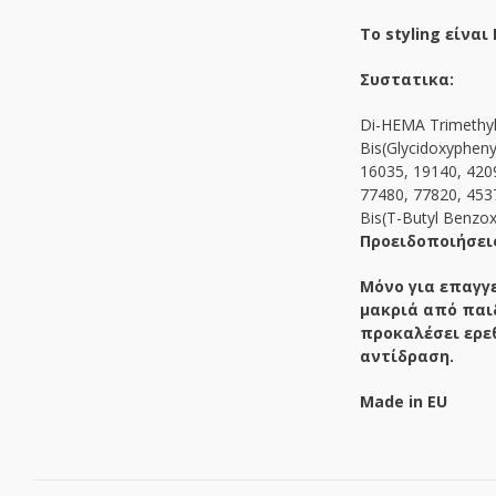
Το styling είναι
Συστατικα:
Di-HEMA Trimethylh
Bis(Glycidoxyphen
16035, 19140, 420
77480, 77820, 4537
Bis(T-Butyl Benzo
Προειδοποιήσει
Μόνο για επαγγ
μακριά από παι
προκαλέσει ερε
αντίδραση.
Made in EU