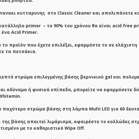
αλακή βούρτσα.
πανακι κυτταρυνης στο Classic Cleaner και απολιπάνετε κ
 κατάλληλο
primer
– το 90% του χρόνου θα είναι
acid
free
pr
ένα Acid Primer.
 το προϊόν που έχετε επιλέξει, εφαρμόστε το σε ελάχιστη
τε τα πετσάκια.
επτό στρώμα επιλεγμένης βάσης βερνικιού gel και πολυμερ
ναι αδύναμα ή φυσικά επίπεδα, μπορείτε να εφαρμόσετε δύ
hitemin.
α παχύτερο στρώμα βάσης στη λάμπα Multi LED για 60 δευτ
α της βάσης απαιτεί λιμάρισμα, αφαιρέστε το κολλώδες σ
ισμένο με το καθαριστικό Wipe Off.