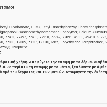
 ΕΤΟΙΜΟ!
exyl Dicarbamate, HEMA, Ethyl Trimethylbenzoyl Phenylphosphinate, C
yl)propane/Bisaminomethylnorbornane Copolymer, Calcium Aluminum B
90, 77491, 77492, 77499, 77510, 77742, 77891, 45380, 45410, 60725
0, 77000, 12085, 73915,12370], Mica, Polyethylene Terephthalate, S
xazolyl) Thiophene
ς
ελματική χρήση. Αποφύγετε την επαφή με το δέρμα. Διαβάσ
διά. Σε περίπτωση επαφής με τα μάτια, ξεπλύνετε με άφθο
θισμό του δέρματος και των ματιών. Αποφύγετε την έκθεση