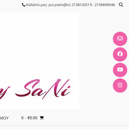
Καλέστε μας: για ραντεβού 2108102519 - 2106896946
0
- €0.00
 ΜΟΥ