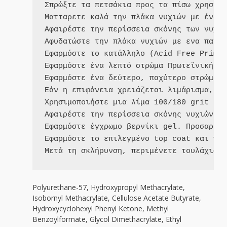
Σπρώξτε τα πετσάκια προς τα πίσω χρησιμο
Ματταρετε καλά την πλάκα νυχιών με ένα μ
Αφαιρέστε την περίσσεια σκόνης των νυχιώ
Αφυδατώστε την πλάκα νυχιών με ενα πανακ
Εφαρμόστε το κατάλληλο (Acid Free Primer
Εφαρμόστε ένα λεπτό στρώμα Πρωτεϊνικής Β
Εφαρμόστε ένα δεύτερο, παχύτερο στρώμα τ
Εάν η επιφάνεια χρειάζεται λιμάρισμα, χρ
Χρησιμοποιήστε μια λίμα 100/180 grit ή έ
Αφαιρέστε την περίσσεια σκόνης νυχιών με
Εφαρμόστε έγχρωμο βερνίκι gel. Προσαρμόσ
Εφαρμόστε το επιλεγμένο top coat και πολ
Μετά τη σκλήρυνση, περιμένετε τουλάχιστο
Polyurethane-57, Hydroxypropyl Methacrylate,
Isobornyl Methacrylate, Cellulose Acetate Butyrate,
Hydroxycyclohexyl Phenyl Ketone, Methyl
Benzoylformate, Glycol Dimethacrylate, Ethyl