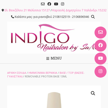
Skip
to
Ελ. Βενιζέλου 21 Μελίσσια 15127
/
Καραολή Δημητρίου 7 Χαλάνδρι 15232
content
Καλέστε μας: για ραντεβού 2108102519 - 2106896946
MENU
ΑΡΧΙΚΉ ΣΕΛΊΔΑ
/
ΗΜΙΜΟΝΙΜΑ ΒΕΡΝΙΚΙΑ
/
BASE / TOP (ΒΆΣΕΙΣ-
ΓΥΑΛΙΣΤΙΚΆ)
/ REMOVABLE PROTEIN BASE 13ML