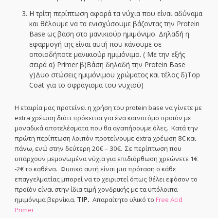
Η τρίτη περίπτωση αφορά τα νύχια που είναι αδύναμα
και θέλουμε να τα ενισχύσουμε βάζοντας την Protein
Base ως βάση στο μανικιούρ ημιμόνιμο. Δηλαδή η
εφαρμογή της είναι αυτή που κάνουμε σε
οποιοδήποτε μανικιούρ ημιμόνιμο. ( Με την εξής
σειρά α) Primer β)Βάση δηλαδή την Protein Base
γ)Δυο στώσεις ημιμόνιμου χρώματος και τέλος δ)Top
Coat για το σφράγισμα του νυχιού)
Η εταιρία μας προτείνει η χρήση του protein base να γίνετε με
extra χρέωση διότι πρόκειται για ένα καινοτόμο προϊόν με
μοναδικά αποτελέσματα που θα αγαπήσουμε όλες. Κατά την
πρώτη περίπτωση λοιπόν προτείνουμε extra χρέωση 8€ και
πάνω, ενώ στην δεύτερη 20€ – 30€. Σε περίπτωση που
υπάρχουν μεμονωμένα νύχια για επιδιόρθωση χρεώνετε 1€
-2€ το καθένα. Φυσικά αυτή είναι μια πρόταση ο κάθε
επαγγελματίας μπορεί να το χειριστεί όπως θέλει εφόσον το
προϊόν είναι στην ίδια τιμή χονδρικής με τα υπόλοιπα
ημιμόνιμα βερνίκια.
TIP.
Απαραίτητο υλικό το
Free Acid
Primer