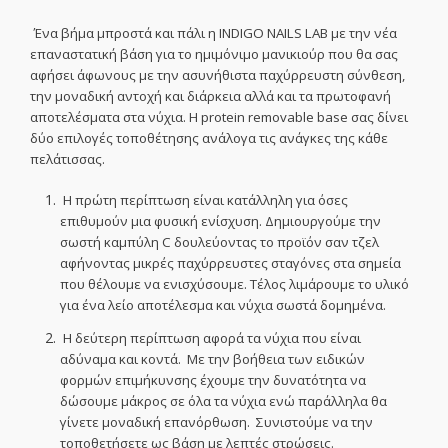
Ένα βήμα μπροστά και πάλι η INDIGO NAILS LAB με την νέα
επαναστατική βάση για το ημιμόνιμο μανικιούρ που θα σας
αφήσει άφωνους με την ασυνήθιστα παχύρρευστη σύνθεση,
την μοναδική αντοχή και διάρκεια αλλά και τα πρωτοφανή
αποτελέσματα στα νύχια. Η protein removable base σας δίνει
δύο επιλογές τοποθέτησης ανάλογα τις ανάγκες της κάθε
πελάτισσας.
Η πρώτη περίπτωση είναι κατάλληλη για όσες
επιθυμούν μια
φυσική ενίσχυση. Δημιουργούμε την
σωστή καμπύλη C δουλεύοντας το προϊόν σαν τζελ
αφήνοντας μικρές παχύρρευστες σταγόνες στα σημεία
που θέλουμε να ενισχύσουμε. Τέλος λιμάρουμε το υλικό
για ένα λείο αποτέλεσμα και νύχια σωστά δομημένα.
Η δεύτερη περίπτωση αφορά τα νύχια που είναι
αδύναμα και κοντά. Με την βοήθεια των ειδικών
φορμών επιμήκυνσης έχουμε την δυνατότητα να
δώσουμε μάκρος σε όλα τα νύχια ενώ παράλληλα θα
γίνετε μοναδική επανόρθωση. Συνιστούμε να την
τοποθετήσετε ως βάση με λεπτές στρώσεις.