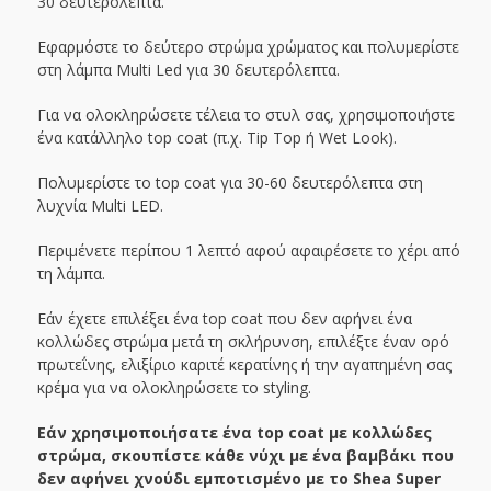
30 δευτερόλεπτα.
Εφαρμόστε το δεύτερο στρώμα χρώματος και πολυμερίστε
στη λάμπα Multi Led για 30 δευτερόλεπτα.
Για να ολοκληρώσετε τέλεια το στυλ σας, χρησιμοποιήστε
ένα κατάλληλο top coat (π.χ. Tip Top ή Wet Look).
Πολυμερίστε το top coat για 30-60 δευτερόλεπτα στη
λυχνία Multi LED.
Περιμένετε περίπου 1 λεπτό αφού αφαιρέσετε το χέρι από
τη λάμπα.
Εάν έχετε επιλέξει ένα top coat που δεν αφήνει ένα
κολλώδες στρώμα μετά τη σκλήρυνση, επιλέξτε έναν ορό
πρωτεΐνης, ελιξίριο καριτέ κερατίνης ή την αγαπημένη σας
κρέμα για να ολοκληρώσετε το styling.
Εάν χρησιμοποιήσατε ένα top coat με κολλώδες
στρώμα, σκουπίστε κάθε νύχι με ένα βαμβάκι που
δεν αφήνει χνούδι εμποτισμένο με το Shea Super