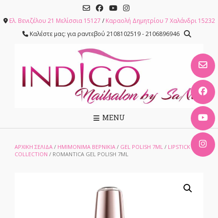
Skip
to
Ελ. Βενιζέλου 21 Μελίσσια 15127
/
Καραολή Δημητρίου 7 Χαλάνδρι 15232
content
Καλέστε μας: για ραντεβού 2108102519 - 2106896946
MENU
ΑΡΧΙΚΉ ΣΕΛΊΔΑ
/
ΗΜΙΜΟΝΙΜΑ ΒΕΡΝΙΚΙΑ
/
GEL POLISH 7ML
/
LIPSTICK
COLLECTION
/ ROMANTICA GEL POLISH 7ML