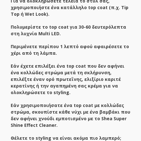
Για να ολοκληρώσετε τέλεια το στυλ σας,
χρησιμοποιήστε ένα κατάλληλο top coat (π.χ. Tip
Top ή Wet Look).
Πολυμερίστε το top coat για 30-60 δευτερόλεπτα
στη λυχνία Multi LED.
Περιμένετε περίπου 1 λεπτό αφού αφαιρέσετε το
χέρι από τη λάμπα.
Εάν έχετε επιλέξει ένα top coat που δεν αφήνει
ένα κολλώδες στρώμα μετά τη σκλήρυνση,
επιλέξτε έναν ορό πρωτεΐνης, ελιξίριο καριτέ
κερατίνης ή την αγαπημένη σας κρέμα για να
ολοκληρώσετε το styling.
Εάν χρησιμοποιήσατε ένα top coat με κολλώδες
στρώμα, σκουπίστε κάθε νύχι με ένα βαμβάκι που
δεν αφήνει χνούδι εμποτισμένο με το Shea Super
Shine Effect Cleaner.
Θέλετε το styling να είναι ακόμα πιο λαμπερό;