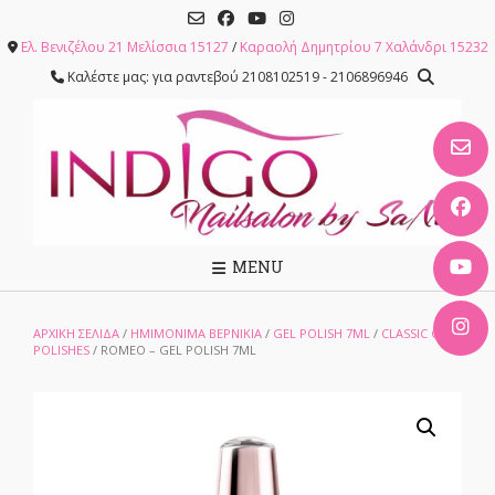
Skip
to
Ελ. Βενιζέλου 21 Μελίσσια 15127
/
Καραολή Δημητρίου 7 Χαλάνδρι 15232
content
Καλέστε μας: για ραντεβού 2108102519 - 2106896946
MENU
ΑΡΧΙΚΉ ΣΕΛΊΔΑ
/
ΗΜΙΜΟΝΙΜΑ ΒΕΡΝΙΚΙΑ
/
GEL POLISH 7ML
/
CLASSIC GEL
POLISHES
/ ROMEO – GEL POLISH 7ML