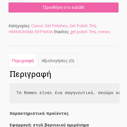
-
Gel
Προσθήκη στο καλάθι
Polish
7ml
ποσότητα
Κατηγορίες:
Classic Gel Polishes
,
Gel Polish 7ml
,
ΗΜΙΜΟΝΙΜΑ ΒΕΡΝΙΚΙΑ
Ετικέτες:
gel polish 7ml
,
romeo
Περιγραφή
Αξιολογήσεις (0)
Περιγραφή
Το Romeo είναι ένα σαγηνευτικό, σκούρο κόκκ
Χαρακτηριστικά προϊόντος
Εφαρμογή: στυλ βερνικιού ημιμόνημο