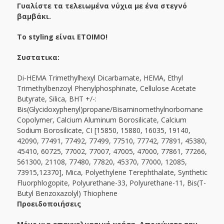
Γυαλίστε τα τελειωμένα νύχια με ένα στεγνό
βαμβάκι.
Το styling είναι ΕΤΟΙΜΟ!
Συστατικα:
Di-HEMA Trimethylhexyl Dicarbamate, HEMA, Ethyl
Trimethylbenzoyl Phenylphosphinate, Cellulose Acetate
Butyrate, Silica, BHT +/-:
Bis(Glycidoxyphenyl)propane/Bisaminomethylnorbornane
Copolymer, Calcium Aluminum Borosilicate, Calcium
Sodium Borosilicate, CI [15850, 15880, 16035, 19140,
42090, 77491, 77492, 77499, 77510, 77742, 77891, 45380,
45410, 60725, 77002, 77007, 47005, 47000, 77861, 77266,
561300, 21108, 77480, 77820, 45370, 77000, 12085,
73915,12370], Mica, Polyethylene Terephthalate, Synthetic
Fluorphlogopite, Polyurethane-33, Polyurethane-11, Bis(T-
Butyl Benzoxazolyl) Thiophene
Προειδοποιήσεις