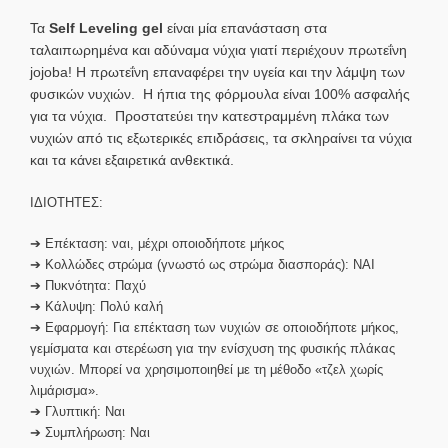
Τα
Self Leveling gel
είναι μία επανάσταση στα
ταλαιπωρημένα και αδύναμα νύχια γιατί περιέχουν πρωτεΐνη
jojoba!
Η πρωτεΐνη επαναφέρει την υγεία και την λάμψη των
φυσικών νυχιών. Η ήπια της φόρμουλα είναι 100% ασφαλής
για τα νύχια. Προστατεύει την κατεστραμμένη πλάκα των
νυχιών από τις εξωτερικές επιδράσεις, τα σκληραίνει τα νύχια
και τα κάνει εξαιρετικά ανθεκτικά.
ΙΔΙΟΤΗΤΕΣ:
➔ Επέκταση: ναι, μέχρι οποιοδήποτε μήκος
➔ Κολλώδες στρώμα (γνωστό ως στρώμα διασποράς): ΝΑΙ
➔ Πυκνότητα: Παχύ
➔ Κάλυψη: Πολύ καλή
➔ Εφαρμογή: Για επέκταση των νυχιών σε οποιοδήποτε μήκος,
γεμίσματα και στερέωση για την ενίσχυση της φυσικής πλάκας
νυχιών. Μπορεί να χρησιμοποιηθεί με τη μέθοδο «τζελ χωρίς
λιμάρισμα».
➔ Γλυπτική: Ναι
➔ Συμπλήρωση: Ναι