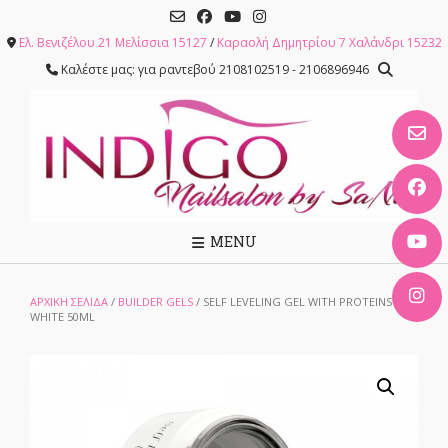
Skip
to
Ελ. Βενιζέλου 21 Μελίσσια 15127
/
Καραολή Δημητρίου 7 Χαλάνδρι 15232
content
Καλέστε μας: για ραντεβού 2108102519 - 2106896946
MENU
ΑΡΧΙΚΉ ΣΕΛΊΔΑ
/
BUILDER GELS
/ SELF LEVELING GEL WITH PROTEINS 90
WHITE 50ML