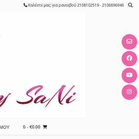
Καλέστε μας: για ραντεβού 2108102519 - 2106896946
0
- €0.00
 ΜΟΥ