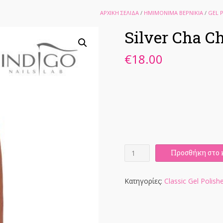
ΑΡΧΙΚΉ ΣΕΛΊΔΑ
/
ΗΜΙΜΟΝΙΜΑ ΒΕΡΝΙΚΙΑ
/
GEL 
Silver Cha Ch
€
18.00
Silver
Προσθήκη στο 
Cha
Cha
Glitter
Κατηγορίες:
Classic Gel Polish
Gel
Polish
7ml
ποσότητα