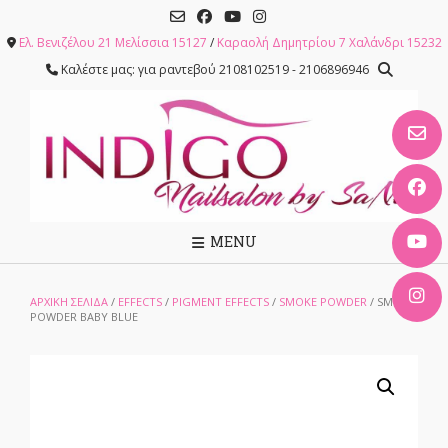
Skip
to
Ελ. Βενιζέλου 21 Μελίσσια 15127
/
Καραολή Δημητρίου 7 Χαλάνδρι 15232
content
Καλέστε μας: για ραντεβού 2108102519 - 2106896946
MENU
ΑΡΧΙΚΉ ΣΕΛΊΔΑ
/
EFFECTS
/
PIGMENT EFFECTS
/
SMOKE POWDER
/ SMOKE
POWDER BABY BLUE