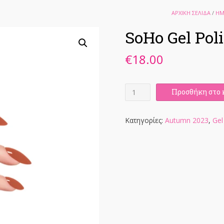
ΑΡΧΙΚΉ ΣΕΛΊΔΑ
/
ΗΜ
SoHo Gel Pol
€
18.00
SoHo
Προσθήκη στο 
Gel
Polish
7ml
Κατηγορίες:
Autumn 2023
,
Gel
ποσότητα