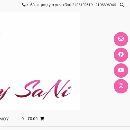
Καλέστε μας: για ραντεβού 2108102519 - 2106896946
0
- €0.00
 ΜΟΥ