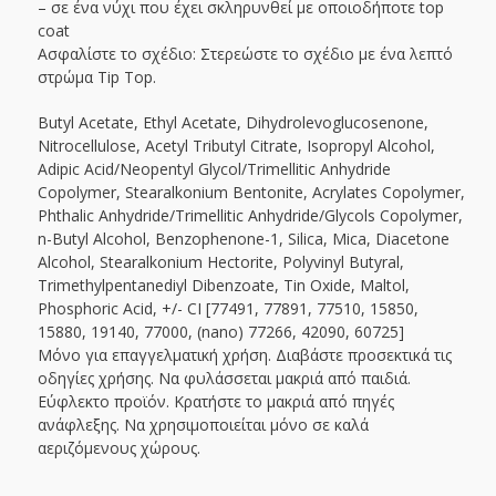
– σε ένα νύχι που έχει σκληρυνθεί με οποιοδήποτε top
coat
Ασφαλίστε το σχέδιο: Στερεώστε το σχέδιο με ένα λεπτό
στρώμα Tip Top.
Butyl Acetate, Ethyl Acetate, Dihydrolevoglucosenone,
Nitrocellulose, Acetyl Tributyl Citrate, Isopropyl Alcohol,
Adipic Acid/Neopentyl Glycol/Trimellitic Anhydride
Copolymer, Stearalkonium Bentonite, Acrylates Copolymer,
Phthalic Anhydride/Trimellitic Anhydride/Glycols Copolymer,
n-Butyl Alcohol, Benzophenone-1, Silica, Mica, Diacetone
Alcohol, Stearalkonium Hectorite, Polyvinyl Butyral,
Trimethylpentanediyl Dibenzoate, Tin Oxide, Maltol,
Phosphoric Acid, +/- CI [77491, 77891, 77510, 15850,
15880, 19140, 77000, (nano) 77266, 42090, 60725]
Μόνο για επαγγελματική χρήση. Διαβάστε προσεκτικά τις
οδηγίες χρήσης. Να φυλάσσεται μακριά από παιδιά.
Εύφλεκτο προϊόν. Κρατήστε το μακριά από πηγές
ανάφλεξης. Να χρησιμοποιείται μόνο σε καλά
αεριζόμενους χώρους.