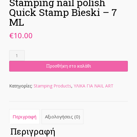
Stamping nail polish
Quick Stamp Bieski – 7
ML
€
10.00
Stamping
nail
polish
Προσθήκη στο καλάθι
Quick
Stamp
Bieski
Κατηγορίες:
Stamping Products
,
ΥΛΙΚΑ ΓΙΑ NAIL ART
-
7
ML
ποσότητα
Περιγραφή
Αξιολογήσεις (0)
Περιγραφή