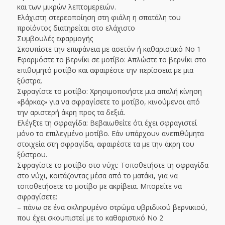
και των μικρών λεπτομερειών.
Ελάχιστη στερεοποίηση στη φιάλη η σπατάλη του
προϊόντος διατηρείται στο ελάχιστο
Συμβουλές εφαρμογής
Σκουπίστε την επιφάνεια με ασετόν ή καθαριστικό Νο 1
Εφαρμόστε το βερνίκι σε μοτίβο: Απλώστε το βερνίκι στο
επιθυμητό μοτίβο και αφαιρέστε την περίσσεια με μια
ξύστρα.
Σφραγίστε το μοτίβο: Χρησιμοποιήστε μια απαλή κίνηση
«βάρκας» για να σφραγίσετε το μοτίβο, κινούμενοι από
την αριστερή άκρη προς τα δεξιά.
Ελέγξτε τη σφραγίδα: Βεβαιωθείτε ότι έχει σφραγιστεί
μόνο το επιλεγμένο μοτίβο. Εάν υπάρχουν ανεπιθύμητα
στοιχεία στη σφραγίδα, αφαιρέστε τα με την άκρη του
ξύστρου.
Σφραγίστε το μοτίβο στο νύχι: Τοποθετήστε τη σφραγίδα
στο νύχι, κοιτάζοντας μέσα από το ματάκι, για να
τοποθετήσετε το μοτίβο με ακρίβεια. Μπορείτε να
σφραγίσετε:
– πάνω σε ένα σκληρυμένο στρώμα υβριδικού βερνικιού,
που έχει σκουπιστεί με το καθαριστικό Νο 2