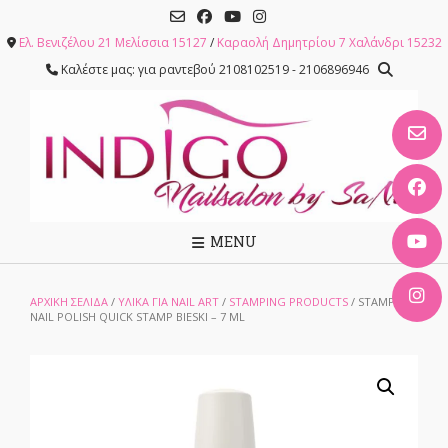
Skip
to
Ελ. Βενιζέλου 21 Μελίσσια 15127
/
Καραολή Δημητρίου 7 Χαλάνδρι 15232
content
Καλέστε μας: για ραντεβού 2108102519 - 2106896946
MENU
ΑΡΧΙΚΉ ΣΕΛΊΔΑ
/
ΥΛΙΚΑ ΓΙΑ NAIL ART
/
STAMPING PRODUCTS
/ STAMPING
NAIL POLISH QUICK STAMP BIESKI – 7 ML