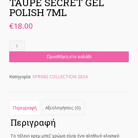
TAUPE SECRET GEL
POLISH 7ML
€
18.00
TAUPE
SECRET
GEL
Προσθήκη στο καλάθι
POLISH
7ML
ποσότητα
Κατηγορία:
SPRING COLLECTION 2024
Περιγραφή
Αξιολογήσεις (0)
Περιγραφή
Το τέλειο κρεμ μπεζ χρώμα είναι ένα αληθινό κλασικό