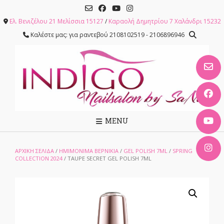
Skip
to
Ελ. Βενιζέλου 21 Μελίσσια 15127
/
Καραολή Δημητρίου 7 Χαλάνδρι 15232
content
Καλέστε μας: για ραντεβού 2108102519 - 2106896946
MENU
ΑΡΧΙΚΉ ΣΕΛΊΔΑ
/
ΗΜΙΜΟΝΙΜΑ ΒΕΡΝΙΚΙΑ
/
GEL POLISH 7ML
/
SPRING
COLLECTION 2024
/ TAUPE SECRET GEL POLISH 7ML