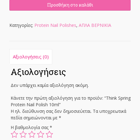
Protein
Προσθήκη στο καλάθι
Nail
Polish
10ml
Κατηγορίες:
Protein Nail Polishes
,
ΑΠΛΑ ΒΕΡΝΙΚΙΑ
ποσότητα
Αξιολογήσεις (0)
Αξιολογήσεις
Δεν υπάρχει καμία αξιολόγηση ακόμη.
Κάνετε την πρώτη αξιολόγηση για το προϊόν: “Think Spring
Protein Nail Polish 10ml”
Η ηλ. διεύθυνση σας δεν δημοσιεύεται.
Τα υποχρεωτικά
πεδία σημειώνονται με
*
Η βαθμολογία σας
*