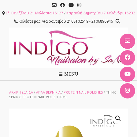
Skip
to
Ελ. Βενιζέλου 21 Μελίσσια 15127
/
Καραολή Δημητρίου 7 Χαλάνδρι 15232
content
Καλέστε μας: για ραντεβού 2108102519 - 2106896946
MENU
ΑΡΧΙΚΉ ΣΕΛΊΔΑ
/
ΑΠΛΑ ΒΕΡΝΙΚΙΑ
/
PROTEIN NAIL POLISHES
/ THINK
SPRING PROTEIN NAIL POLISH 10ML