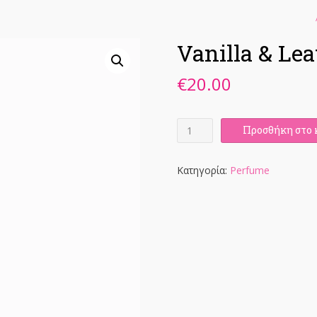
Vanilla & Le
€
20.00
Vanilla
Προσθήκη στο 
&
Leather
-
Κατηγορία:
Perfume
Parfum
-
10
ML
ποσότητα