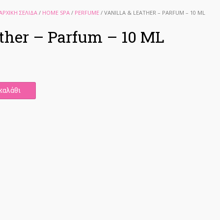
ΑΡΧΙΚΉ ΣΕΛΊΔΑ
/
HOME SPA
/
PERFUME
/ VANILLA & LEATHER – PARFUM – 10 ML
ather – Parfum – 10 ML
καλάθι