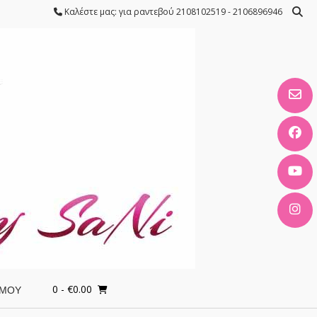
Καλέστε μας: για ραντεβού 2108102519 - 2106896946
0
- €0.00
 ΜΟΥ