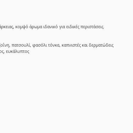
ρκειας, κομψό άρωμα ιδανικό για ειδικές περιστάσεις.
ζοΐνη, πατσουλί, φασόλι τόνκα, καπνιστές και δερματώδεις
ος, ευκάλυπτος