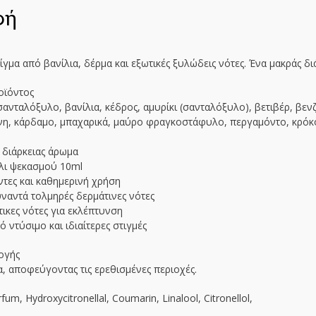
φή
γμα από βανίλια, δέρμα και εξωτικές ξυλώδεις νότες. Ένα μακράς διά
οϊόντος
σανταλόξυλο, βανίλια, κέδρος, αμυρίκι (σανταλόξυλο), βετιβέρ, βεν
ίνη, κάρδαμο, μπαχαρικά, μαύρο φραγκοστάφυλο, περγαμόντο, κρόκ
 διάρκειας άρωμα
λι ψεκασμού 10ml
ντες και καθημερινή χρήση
υναντά τολμηρές δερμάτινες νότες
τικες νότες για εκλέπτυνση
ό ντύσιμο και ιδιαίτερες στιγμές
ογής
, αποφεύγοντας τις ερεθισμένες περιοχές.
fum, Hydroxycitronellal, Coumarin, Linalool, Citronellol,