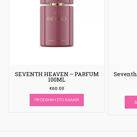
SEVENTH HEAVEN – PARFUM
Seventh
100ML
€
60.00
ΠΡΟΣΘΉΚΗ ΣΤΟ ΚΑΛΆΘΙ
Δ