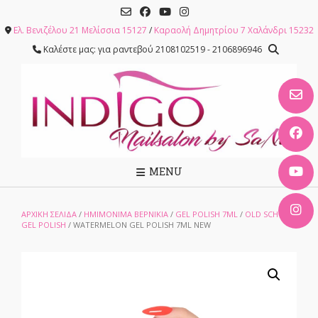
Skip
to
Ελ. Βενιζέλου 21 Μελίσσια 15127
/
Καραολή Δημητρίου 7 Χαλάνδρι 15232
content
Καλέστε μας: για ραντεβού 2108102519 - 2106896946
MENU
ΑΡΧΙΚΉ ΣΕΛΊΔΑ
/
ΗΜΙΜΟΝΙΜΑ ΒΕΡΝΙΚΙΑ
/
GEL POLISH 7ML
/
OLD SCHOOL
GEL POLISH
/ WATERMELON GEL POLISH 7ML NEW