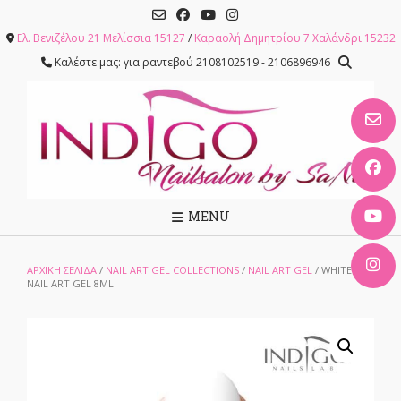
Skip
to
Ελ. Βενιζέλου 21 Μελίσσια 15127
/
Καραολή Δημητρίου 7 Χαλάνδρι 15232
content
Καλέστε μας: για ραντεβού 2108102519 - 2106896946
MENU
ΑΡΧΙΚΉ ΣΕΛΊΔΑ
/
NAIL ART GEL COLLECTIONS
/
NAIL ART GEL
/ WHITE –
NAIL ART GEL 8ML