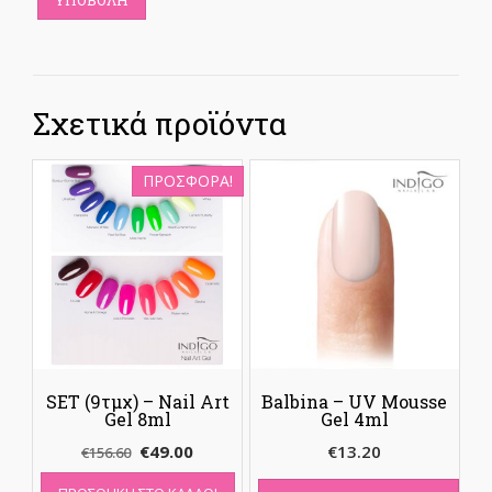
Σχετικά προϊόντα
ΠΡΟΣΦΟΡΆ!
SET (9τμχ) – Nail Art
Balbina – UV Mousse
Gel 8ml
Gel 4ml
Original
Η
€
49.00
€
13.20
€
156.60
price
τρέχουσα