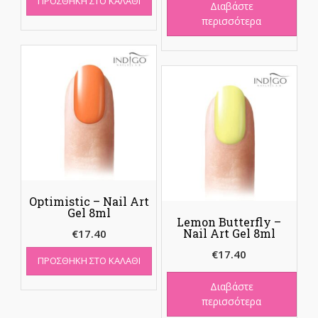
ΠΡΟΣΘΉΚΗ ΣΤΟ ΚΑΛΆΘΙ
was:
τιμή
Διαβάστε
€156.60.
είναι:
περισσότερα
€49.00.
Optimistic – Nail Art
Gel 8ml
Lemon Butterfly –
Nail Art Gel 8ml
€
17.40
€
17.40
ΠΡΟΣΘΉΚΗ ΣΤΟ ΚΑΛΆΘΙ
Διαβάστε
περισσότερα