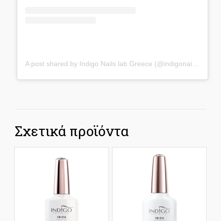
A post shared by Indigo Nails lab Greece (@indigonailslab_greece)
Σχετικά προϊόντα