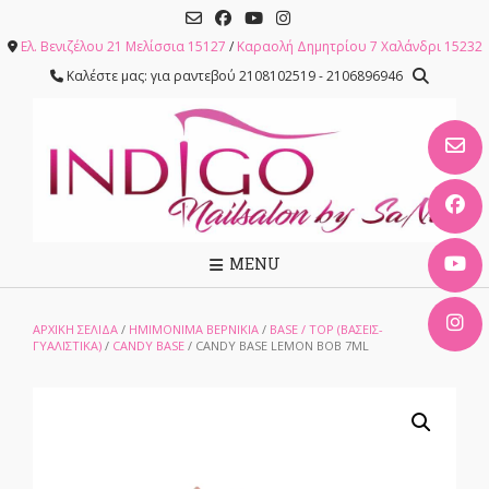
Skip
to
Ελ. Βενιζέλου 21 Μελίσσια 15127
/
Καραολή Δημητρίου 7 Χαλάνδρι 15232
content
Καλέστε μας: για ραντεβού 2108102519 - 2106896946
MENU
ΑΡΧΙΚΉ ΣΕΛΊΔΑ
/
ΗΜΙΜΟΝΙΜΑ ΒΕΡΝΙΚΙΑ
/
BASE / TOP (ΒΆΣΕΙΣ-
ΓΥΑΛΙΣΤΙΚΆ)
/
CANDY BASE
/ CANDY BASE LEMON BOB 7ML