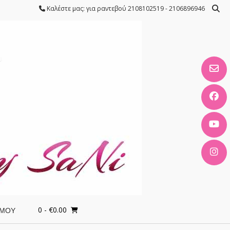
Καλέστε μας: για ραντεβού 2108102519 - 2106896946
0
- €0.00
 ΜΟΥ