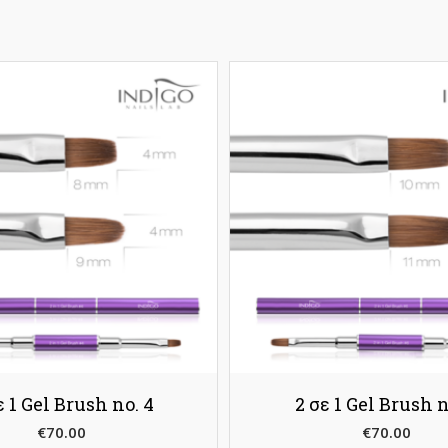
ε 1 Gel Brush no. 4
2 σε 1 Gel Brush n
€
70.00
€
70.00