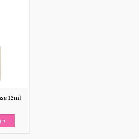
ase 13ml
ερα