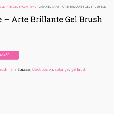
RILLANTE GEL BRUSH - 5ML
/ CARAMEL CAKE – ARTE BRILLANTE GEL BRUSH 5ML
 – Arte Brillante Gel Brush
καλάθι
Brush - 5ml
Ετικέτες:
black posion
,
color gel
,
gel brush