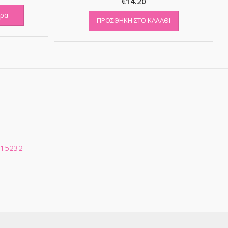
€
14.20
ερα
ΠΡΟΣΘΉΚΗ ΣΤΟ ΚΑΛΆΘΙ
 15232