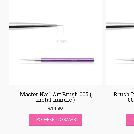
Master Nail Art Brush 005 (
Brush I
metal handle )
00
€
14.80
ΠΡΟΣΘΉΚΗ ΣΤΟ ΚΑΛΆΘΙ
Π