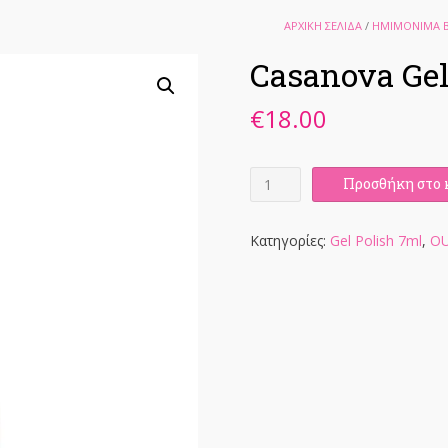
ΑΡΧΙΚΉ ΣΕΛΊΔΑ
/
ΗΜΙΜΟΝΙΜΑ Β
Casanova Gel
€
18.00
Casanova
Προσθήκη στο 
Gel
Polish
7ml
Κατηγορίες:
Gel Polish 7ml
,
O
ποσότητα