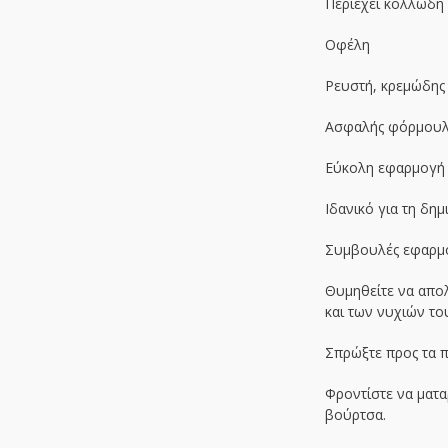
Περιέχει κολλώδη
Οφέλη
Ρευστή, κρεμώδης 
Ασφαλής φόρμου
Εύκολη εφαρμογή –
Ιδανικό για τη δημ
Συμβουλές εφαρμ
Θυμηθείτε να απολ
και των νυχιών το
Σπρώξτε προς τα π
Φροντίστε να ματ
βούρτσα.