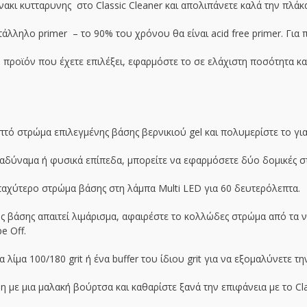
ακι κυτταρυνης στο Classic Cleaner και απολιπάνετε καλά την πλάκ
άλληλο primer – το 90% του χρόνου θα είναι acid free primer. Για π
 προϊόν που έχετε επιλέξει, εφαρμόστε το σε ελάχιστη ποσότητα κα
τό στρώμα επιλεγμένης βάσης βερνικιού gel και πολυμερίστε το για
ι αδύναμα ή φυσικά επίπεδα, μπορείτε να εφαρμόσετε δύο δομικές σ
αχύτερο στρώμα βάσης στη λάμπα Multi LED για 60 δευτερόλεπτα.
ης βάσης απαιτεί λιμάρισμα, αφαιρέστε το κολλώδες στρώμα από τα
e Off.
 λίμα 100/180 grit ή ένα buffer του ίδιου grit για να εξομαλύνετε τη
 με μια μαλακή βούρτσα και καθαρίστε ξανά την επιφάνεια με το Clas