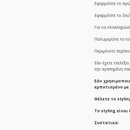
Εφαρμόστε το πρώτ
Εφαρμόστε το δεύτ
Για να ολοκληρώσε
Πολυμερίστε το to
Περιμένετε περίπο
Εάν έχετε επιλέξε
την αγαπημένη σας
Εάν χρησιμοποιή
εμποτισμένο με τ
Θέλετε το styli
Το styling είναι
Συστατικα: