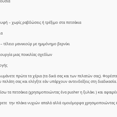
 ουσία
υφή – χωρίς ραβδώσεις ή τρέξιμο στα πετσάκια
λα
 τέλειο μανικιούρ με ημιμόνημο βερνίκι
ιουργία μιας ποικιλίας σχεδίων
ογής
υμάνετε πρώτα τα χέρια (τα δικά σας και των πελατών σας). Φορέστ
υ πελάτη σας και ελέγξτε εάν υπάρχουν αντενδείξεις στη διαδικασία.
ίσω τα πετσάκια (χρησιμοποιώντας ένα pusher η ξυλάκι ) και αφαιρέ
αρετε την πλάκα νυχιών απαλά αλλά ομοιόμορφα χρησιμοποιώντας έ