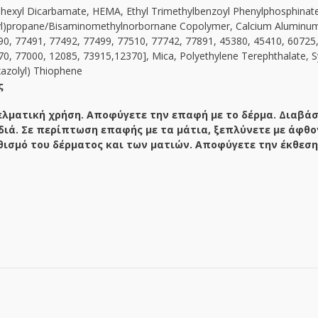
exyl Dicarbamate, HEMA, Ethyl Trimethylbenzoyl Phenylphosphinate, C
yl)propane/Bisaminomethylnorbornane Copolymer, Calcium Aluminum B
90, 77491, 77492, 77499, 77510, 77742, 77891, 45380, 45410, 60725
0, 77000, 12085, 73915,12370], Mica, Polyethylene Terephthalate, S
xazolyl) Thiophene
ς
ελματική χρήση. Αποφύγετε την επαφή με το δέρμα. Διαβάσ
διά. Σε περίπτωση επαφής με τα μάτια, ξεπλύνετε με άφθο
θισμό του δέρματος και των ματιών. Αποφύγετε την έκθεση