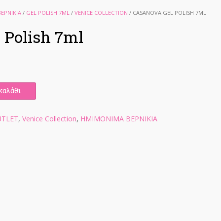
ΕΡΝΙΚΙΑ
/
GEL POLISH 7ML
/
VENICE COLLECTION
/ CASANOVA GEL POLISH 7ML
 Polish 7ml
καλάθι
UTLET
,
Venice Collection
,
ΗΜΙΜΟΝΙΜΑ ΒΕΡΝΙΚΙΑ