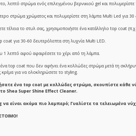
ο, λεπτό στρώμα ενός επιλεγμένου βερνικιού gel και πολυμερίστε 
ερο στρώμα χρώματος και πολυμερίστε στη λάμπα Multi Led για 30
τε τέλεια το στυλ σας, χρησιμοποιήστε ένα κατάλληλο top coat (π.χ.
p coat για 30-60 δευτερόλεπτα στη λυχνία Multi LED.
υ 1 λεπτό αφού αφαιρέσετε το χέρι από τη λάμπα.
ι ένα top coat που δεν αφήνει ένα κολλώδες στρώμα μετά τη σκλήρυνσ
 κρέμα για να ολοκληρώσετε το styling.
σατε ένα top coat με κολλώδες στρώμα, σκουπίστε κάθε νύ
ο Shea Super Shine Effect Cleaner.
ng να είναι ακόμα πιο λαμπερό; Γυαλίστε τα τελειωμένα νύχ
 ΕΤΟΙΜΟ!