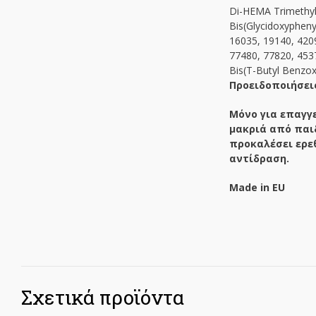
Di-HEMA Trimethylh
Bis(Glycidoxyphen
16035, 19140, 420
77480, 77820, 4537
Bis(T-Butyl Benzo
Προειδοποιήσει
Μόνο για επαγγ
μακριά από παι
προκαλέσει ερε
αντίδραση.
Made
in
EU
Σχετικά προϊόντα