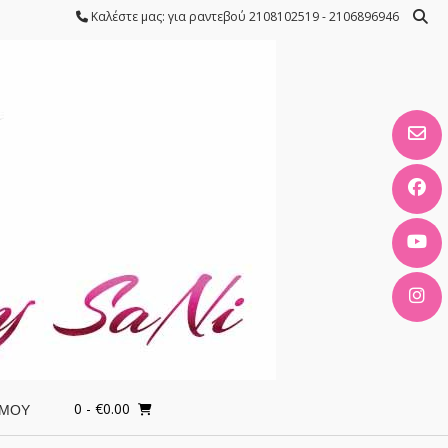
Καλέστε μας: για ραντεβού 2108102519 - 2106896946
0
- €0.00
 ΜΟΥ