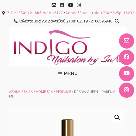
Skip
to
Ελ. Βενιζέλου 21 Μελίσσια 15127
/
Καραολή Δημητρίου 7 Χαλάνδρι 15232
content
Καλέστε μας: για ραντεβού 2108102519 - 2106896946
MENU
ΑΡΧΙΚΉ ΣΕΛΊΔΑ
/
HOME SPA
/
PERFUME
/ DRAMA QUEEN – PARFUM – 10
ML