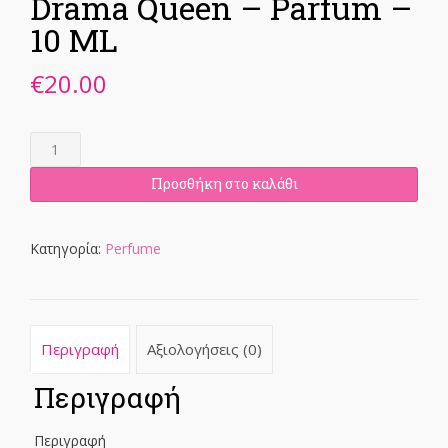
Drama Queen – Parfum –
10 ML
€
20.00
Drama
Queen
-
Προσθήκη στο καλάθι
Parfum
-
10
Κατηγορία:
Perfume
ML
ποσότητα
Περιγραφή
Αξιολογήσεις (0)
Περιγραφή
Περιγραφή