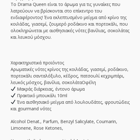
Το Drama Queen είναι το άρωμα για τις γυναίκες που
λατρεύουν να βρίσκονται στο επίκεντρο του
ενδιαφέροντος! Ένα εκλεπτυσμένο μείγμα από κρίνο της
κοιλάδας, γιασεμί, ζουμερό ροδάκινο και πορτοκάλι, που
ολοκληρώνεται με αισθησιακές νότες βανίλιας, σοκολάτας
και λευκού μόσχου.
Χαρακτηριστικά προϊόντος
Αρωματικές νότες κρίνος της κοιλάδας, γιασεμί, ροδάκινο,
πορτοκάλι σανταλόξυλο, κέδρος, πατσουλί κεχριμπάρι,
λευκός μόσχος, βανίλια, σοκολάταΟφέλη
Μακράς διάρκειας, έντονο άρωμα
Πρακτικό μπουκάλι 10ml
Ένα αισθησιακό μείγμα από λουλουδάτες, φρουτώδεις
και gourmand νότες
Alcohol Denat., Parfum, Benzyl Salicylate, Coumarin,
Limonene, Rose Ketones,