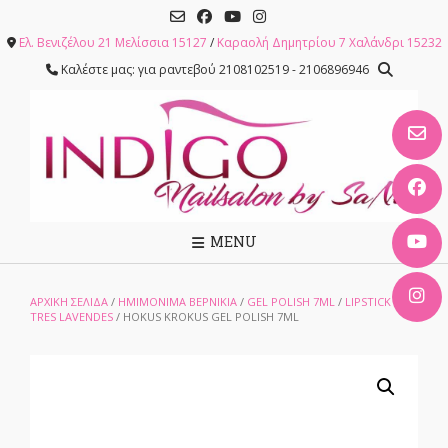
Skip
to
Ελ. Βενιζέλου 21 Μελίσσια 15127
/
Καραολή Δημητρίου 7 Χαλάνδρι 15232
content
Καλέστε μας: για ραντεβού 2108102519 - 2106896946
MENU
ΑΡΧΙΚΉ ΣΕΛΊΔΑ
/
ΗΜΙΜΟΝΙΜΑ ΒΕΡΝΙΚΙΑ
/
GEL POLISH 7ML
/
LIPSTICK
TRES LAVENDES
/ HOKUS KROKUS GEL POLISH 7ML