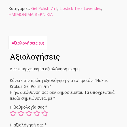
7ml
ποσότητα
Κατηγορίες:
Gel Polish 7ml
,
Lipstick Tres Lavendes
,
ΗΜΙΜΟΝΙΜΑ ΒΕΡΝΙΚΙΑ
Αξιολογήσεις (0)
Αξιολογήσεις
Δεν υπάρχει καμία αξιολόγηση ακόμη.
Κάνετε την πρώτη αξιολόγηση για το προϊόν: “Hokus
Krokus Gel Polish 7ml”
Η ηλ. διεύθυνση σας δεν δημοσιεύεται.
Τα υποχρεωτικά
πεδία σημειώνονται με
*
Η βαθμολογία σας
*
Η αξιολόγησή σας
*