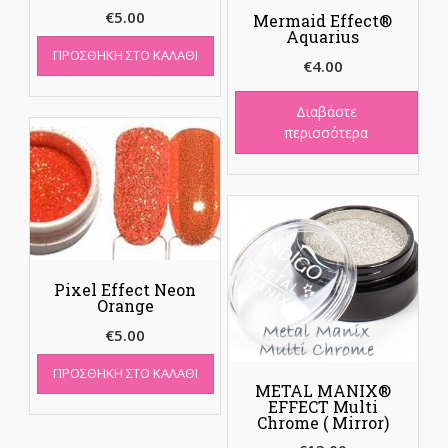
€
5.00
Mermaid Effect®
Aquarius
ΠΡΟΣΘΉΚΗ ΣΤΟ ΚΑΛΆΘΙ
€
4.00
Διαβάστε
περισσότερα
Pixel Effect Neon
Orange
€
5.00
ΠΡΟΣΘΉΚΗ ΣΤΟ ΚΑΛΆΘΙ
METAL MANIX®
EFFECT Multi
Chrome ( Mirror)