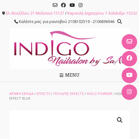
Skip
to
Ελ. Βενιζέλου 21 Μελίσσια 15127
/
Καραολή Δημητρίου 7 Χαλάνδρι 15232
content
Καλέστε μας: για ραντεβού 2108102519 - 2106896946
MENU
ΑΡΧΙΚΉ ΣΕΛΊΔΑ
/
EFFECTS
/
ΠΟΥΔΡΕΣ EFFECTS
/
HOLO POWDER
/ HOLO
EFFECT BLUE