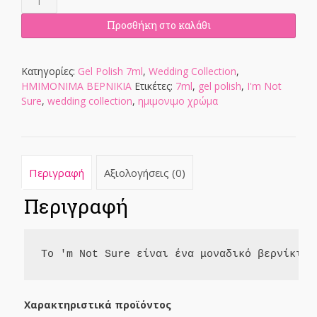
Not
Sure
Προσθήκη στο καλάθι
-
Gel
Polish
Κατηγορίες:
Gel Polish 7ml
,
Wedding Collection
,
7ml
ΗΜΙΜΟΝΙΜΑ ΒΕΡΝΙΚΙΑ
Ετικέτες:
7ml
,
gel polish
,
I'm Not
ποσότητα
Sure
,
wedding collection
,
ημιμονιμο χρώμα
Περιγραφή
Αξιολογήσεις (0)
Περιγραφή
Το 'm Not Sure είναι ένα μοναδικό βερνίκι g
Χαρακτηριστικά προϊόντος