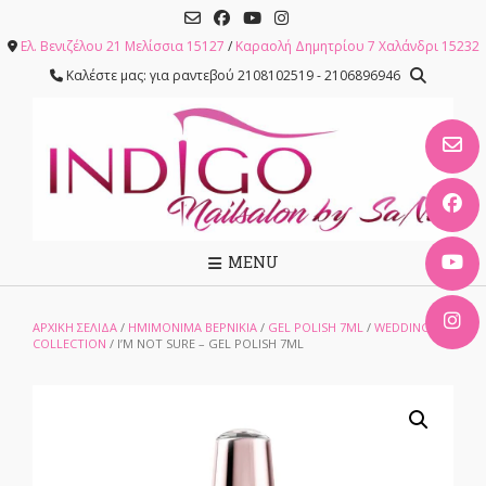
Skip
to
Ελ. Βενιζέλου 21 Μελίσσια 15127
/
Καραολή Δημητρίου 7 Χαλάνδρι 15232
content
Καλέστε μας: για ραντεβού 2108102519 - 2106896946
MENU
ΑΡΧΙΚΉ ΣΕΛΊΔΑ
/
ΗΜΙΜΟΝΙΜΑ ΒΕΡΝΙΚΙΑ
/
GEL POLISH 7ML
/
WEDDING
COLLECTION
/ I’M NOT SURE – GEL POLISH 7ML