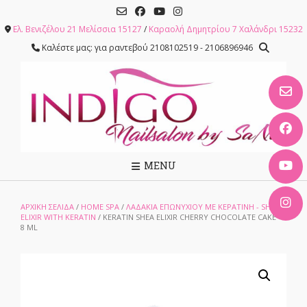
Skip
to
Ελ. Βενιζέλου 21 Μελίσσια 15127
/
Καραολή Δημητρίου 7 Χαλάνδρι 15232
content
Καλέστε μας: για ραντεβού 2108102519 - 2106896946
MENU
ΑΡΧΙΚΉ ΣΕΛΊΔΑ
/
HOME SPA
/
ΛΑΔΆΚΙΑ ΕΠΩΝΥΧΊΟΥ ΜΕ ΚΕΡΑΤΊΝΗ - SHEA
ELIXIR WITH KERATIN
/ KERATIN SHEA ELIXIR CHERRY CHOCOLATE CAKE –
8 ML