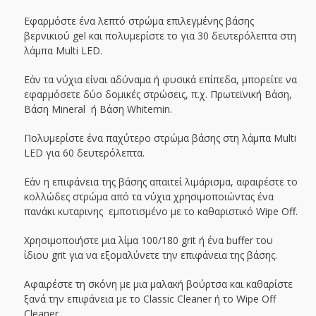
Εφαρμόστε ένα λεπτό στρώμα επιλεγμένης βάσης
βερνικιού gel και πολυμερίστε το για 30 δευτερόλεπτα στη
λάμπα Multi LED.
Εάν τα νύχια είναι αδύναμα ή φυσικά επίπεδα, μπορείτε να
εφαρμόσετε δύο δομικές στρώσεις, π.χ. Πρωτεϊνική Βάση,
Βάση Mineral ή Βάση Whitemin.
Πολυμερίστε ένα παχύτερο στρώμα βάσης στη λάμπα Multi
LED για 60 δευτερόλεπτα.
Εάν η επιφάνεια της βάσης απαιτεί λιμάρισμα, αφαιρέστε το
κολλώδες στρώμα από τα νύχια χρησιμοποιώντας ένα
πανάκι κυταρινης εμποτισμένο με το καθαριστικό Wipe Off.
Χρησιμοποιήστε μια λίμα 100/180 grit ή ένα buffer του
ίδιου grit για να εξομαλύνετε την επιφάνεια της βάσης.
Αφαιρέστε τη σκόνη με μια μαλακή βούρτσα και καθαρίστε
ξανά την επιφάνεια με το Classic Cleaner ή το Wipe Off
Cleaner.