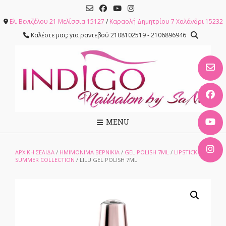
Skip
to
Ελ. Βενιζέλου 21 Μελίσσια 15127
/
Καραολή Δημητρίου 7 Χαλάνδρι 15232
content
Καλέστε μας: για ραντεβού 2108102519 - 2106896946
MENU
ΑΡΧΙΚΉ ΣΕΛΊΔΑ
/
ΗΜΙΜΟΝΙΜΑ ΒΕΡΝΙΚΙΑ
/
GEL POLISH 7ML
/
LIPSTICK
SUMMER COLLECTION
/ LILU GEL POLISH 7ML