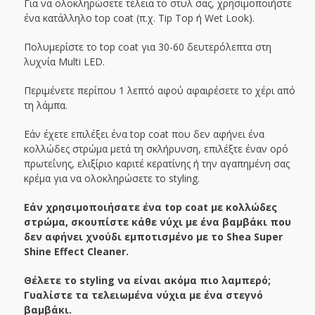
Για να ολοκληρώσετε τέλεια το στυλ σας, χρησιμοποιήστε
ένα κατάλληλο top coat (π.χ. Tip Top ή Wet Look).
Πολυμερίστε το top coat για 30-60 δευτερόλεπτα στη
λυχνία Multi LED.
Περιμένετε περίπου 1 λεπτό αφού αφαιρέσετε το χέρι από
τη λάμπα.
Εάν έχετε επιλέξει ένα top coat που δεν αφήνει ένα
κολλώδες στρώμα μετά τη σκλήρυνση, επιλέξτε έναν ορό
πρωτεΐνης, ελιξίριο καριτέ κερατίνης ή την αγαπημένη σας
κρέμα για να ολοκληρώσετε το styling.
Εάν χρησιμοποιήσατε ένα top coat με κολλώδες
στρώμα, σκουπίστε κάθε νύχι με ένα βαμβάκι που
δεν αφήνει χνούδι εμποτισμένο με το Shea Super
Shine Effect Cleaner.
Θέλετε το styling να είναι ακόμα πιο λαμπερό;
Γυαλίστε τα τελειωμένα νύχια με ένα στεγνό
βαμβάκι.