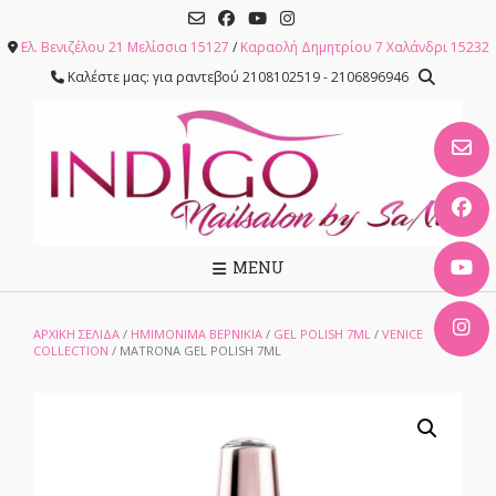
Skip
to
Ελ. Βενιζέλου 21 Μελίσσια 15127
/
Καραολή Δημητρίου 7 Χαλάνδρι 15232
content
Καλέστε μας: για ραντεβού 2108102519 - 2106896946
MENU
ΑΡΧΙΚΉ ΣΕΛΊΔΑ
/
ΗΜΙΜΟΝΙΜΑ ΒΕΡΝΙΚΙΑ
/
GEL POLISH 7ML
/
VENICE
COLLECTION
/ MATRONA GEL POLISH 7ML