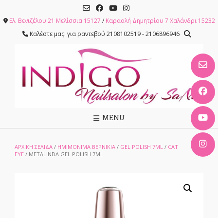
Skip
to
Ελ. Βενιζέλου 21 Μελίσσια 15127
/
Καραολή Δημητρίου 7 Χαλάνδρι 15232
content
Καλέστε μας: για ραντεβού 2108102519 - 2106896946
MENU
ΑΡΧΙΚΉ ΣΕΛΊΔΑ
/
ΗΜΙΜΟΝΙΜΑ ΒΕΡΝΙΚΙΑ
/
GEL POLISH 7ML
/
CAT
EYE
/ METALINDA GEL POLISH 7ML