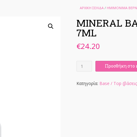
ΑΡΧΙΚΉ ΣΕΛΊΔΑ
/
ΗΜΙΜΟΝΙΜΑ ΒΕΡΝ
MINERAL BA
7ML
€
24.20
MINERAL
Προσθήκη στο 
BASE
EFFECT
PETER
Κατηγορία:
Base / Top (βάσεις
PUNK
7ML
ποσότητα