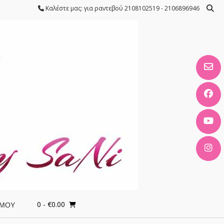
Καλέστε μας: για ραντεβού 2108102519 - 2106896946
0
- €0.00
 ΜΟΥ