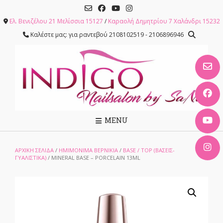
Skip
to
Ελ. Βενιζέλου 21 Μελίσσια 15127
/
Καραολή Δημητρίου 7 Χαλάνδρι 15232
content
Καλέστε μας: για ραντεβού 2108102519 - 2106896946
MENU
ΑΡΧΙΚΉ ΣΕΛΊΔΑ
/
ΗΜΙΜΟΝΙΜΑ ΒΕΡΝΙΚΙΑ
/
BASE / TOP (ΒΆΣΕΙΣ-
ΓΥΑΛΙΣΤΙΚΆ)
/ MINERAL BASE – PORCELAIN 13ML