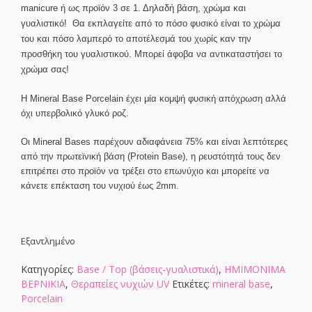
manicure ή ως προϊόν 3 σε 1. Δηλαδή βάση, χρώμα και
γυαλιστικό! Θα εκπλαγείτε από το πόσο φυσικό είναι το χρώμα
του και πόσο λαμπερό το αποτέλεσμά του χωρίς καν την
προσθήκη του γυαλιστικού. Μπορεί άφοβα να αντικαταστήσει το
χρώμα σας!
Η Mineral Base Porcelain έχει μία κομψή φυσική απόχρωση αλλά
όχι υπερβολικό γλυκό ροζ.
Οι Mineral Bases παρέχουν αδιαφάνεια 75% και είναι λεπτότερες
από την πρωτεϊνική βάση (Protein Base), η ρευστότητά τους δεν
επιτρέπει στο προϊόν να τρέξει στο επωνύχιο και μπορείτε να
κάνετε επέκταση του νυχιού έως 2mm.
Εξαντλημένο
Κατηγορίες:
Base / Top (βάσεις-γυαλιστικά)
,
ΗΜΙΜΟΝΙΜΑ
ΒΕΡΝΙΚΙΑ
,
Θεραπείες νυχιών UV
Ετικέτες:
mineral base
,
Porcelain