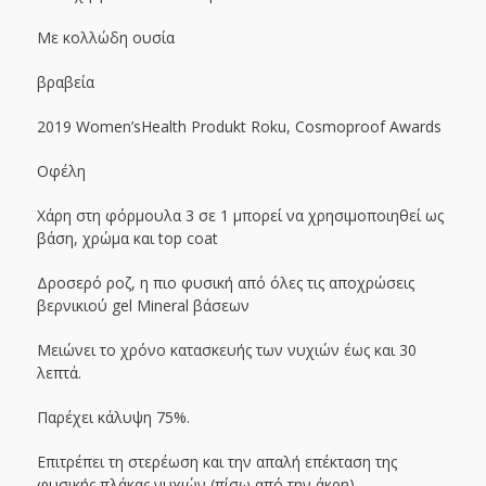
Με κολλώδη ουσία
βραβεία
2019 Women’sHealth Produkt Roku, Cosmoproof Awards
Οφέλη
Χάρη στη φόρμουλα 3 σε 1 μπορεί να χρησιμοποιηθεί ως
βάση, χρώμα και top coat
Δροσερό ροζ, η πιο φυσική από όλες τις αποχρώσεις
βερνικιού gel Mineral βάσεων
Μειώνει το χρόνο κατασκευής των νυχιών έως και 30
λεπτά.
Παρέχει κάλυψη 75%.
Επιτρέπει τη στερέωση και την απαλή επέκταση της
φυσικής πλάκας νυχιών (πίσω από την άκρη).