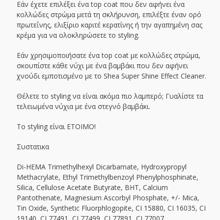
Εάν έχετε επιλέξει ένα top coat που δεν αφήνει ένα
κολλώδες στρώμα μετά τη σκλήρυνση, επιλέξτε έναν ορό
πρωτεΐνης, ελιξίριο καριτέ κερατίνης ή την αγαπημένη σας
κρέμα για να ολοκληρώσετε το styling.
Εάν χρησιμοποιήσατε ένα top coat με κολλώδες στρώμα,
σκουπίστε κάθε νύχι με ένα βαμβάκι που δεν αφήνει
χνούδι εμποτισμένο με το Shea Super Shine Effect Cleaner.
Θέλετε το styling να είναι ακόμα πιο λαμπερό; Γυαλίστε τα
τελειωμένα νύχια με ένα στεγνό βαμβάκι.
Το styling είναι ΕΤΟΙΜΟ!
Συστατικα
Di-HEMA Trimethylhexyl Dicarbamate, Hydroxypropyl
Methacrylate, Ethyl Trimethylbenzoyl Phenylphosphinate,
Silica, Cellulose Acetate Butyrate, BHT, Calcium
Pantothenate, Magnesium Ascorbyl Phosphate, +/- Mica,
Tin Oxide, Synthetic Fluorphlogopite, CI 15880, CI 16035, CI
19140, CI 77491, CI 77499, CI 77891, CI 77007