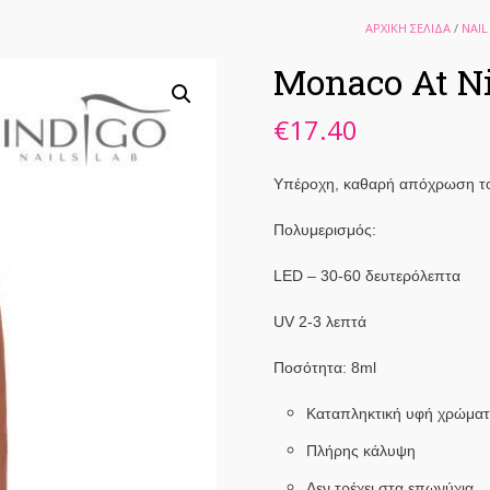
ΑΡΧΙΚΉ ΣΕΛΊΔΑ
/
NAIL
Monaco At Ni
€
17.40
Υπέροχη, καθαρή απόχρωση το
Πολυμερισμός:
LED – 30-60 δευτερόλεπτα
UV 2-3 λεπτά
Ποσότητα: 8ml
Καταπληκτική υφή χρώμα
Πλήρης κάλυψη
Δεν τρέχει στα επωνύχια