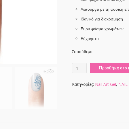
Λειτουργεί με τη φυσική ε
Ιδανικό για διακόσμηση
Ευρύ φάσμα χρωμάτων
Εύχρηστο
Σε απόθεμα
Monaco
Προσθήκη στο 
At
Nite
-
Κατηγορίες:
Nail Art Gel
,
NAIL
Nail
Art
Gel
8ml
ποσότητα