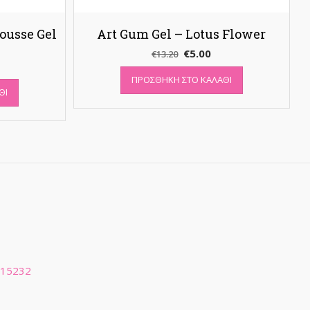
ousse Gel
Art Gum Gel – Lotus Flower
Original
Η
€
5.00
€
13.20
price
τρέχουσα
ΠΡΟΣΘΉΚΗ ΣΤΟ ΚΑΛΆΘΙ
was:
τιμή
ΘΙ
€13.20.
είναι:
€5.00.
 15232