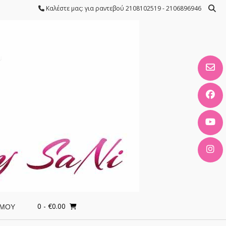
Καλέστε μας: για ραντεβού 2108102519 - 2106896946
0
- €0.00
 ΜΟΥ