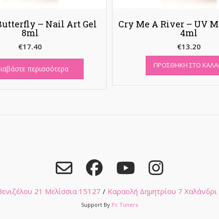
tterfly – Nail Art Gel
Cry Me A River – UV M
8ml
4ml
€
17.40
€
13.20
ΠΡΟΣΘΉΚΗ ΣΤΟ ΚΑΛΆ
ιαβάστε περισσότερα
 Βενιζέλου 21 Μελίσσια 15127
/
Καραολή Δημητρίου 7 Χαλάνδρι
Support By
Pc Tuners