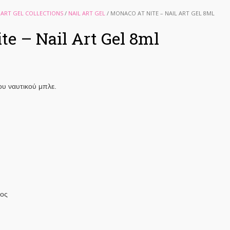
 ART GEL COLLECTIONS
/
NAIL ART GEL
/ MONACO AT NITE – NAIL ART GEL 8ML
te – Nail Art Gel 8ml
υ ναυτικού μπλε.
τος