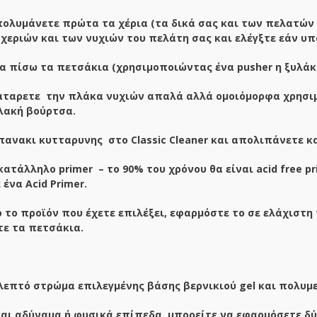
ολυμάνετε πρώτα τα χέρια (τα δικά σας και των πελατών 
χεριών και των νυχιών του πελάτη σας και ελέγξτε εάν υπ
α πίσω τα πετσάκια (χρησιμοποιώντας ένα
pusher
η ξυλάκ
αταρετε την πλάκα νυχιών απαλά αλλά ομοιόμορφα χρησιμ
αλακή βούρτσα.
πανακι κυτταρυνης στο Classic Cleaner και απολιπάνετε κ
 κατάλληλο
primer
– το 90% του χρόνου θα είναι
acid
free
pr
ένα Acid Primer.
 το προϊόν που έχετε επιλέξει, εφαρμόστε το σε ελάχιστη
τε τα πετσάκια.
επτό στρώμα επιλεγμένης βάσης βερνικιού gel και πολυμερ
ναι αδύναμα ή φυσικά επίπεδα, μπορείτε να εφαρμόσετε δύ