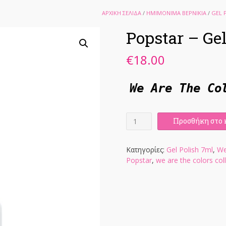
ΑΡΧΙΚΉ ΣΕΛΊΔΑ
/
ΗΜΙΜΟΝΙΜΑ ΒΕΡΝΙΚΙΑ
/
GEL 
Popstar – Ge
€
18.00
We Are The Co
Popstar
Προσθήκη στο 
-
Gel
Polish
Κατηγορίες:
Gel Polish 7ml
,
We
7ml
Popstar
,
we are the colors col
ποσότητα