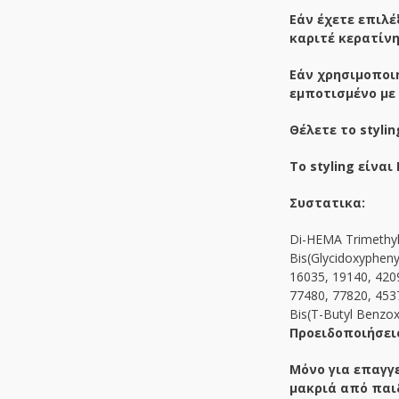
Εάν έχετε επιλέ
καριτέ κερατίνη
Εάν χρησιμοποιή
εμποτισμένο με τ
Θέλετε το styli
Το styling είναι
Συστατικα:
Di-HEMA Trimethylh
Bis(Glycidoxyphen
16035, 19140, 420
77480, 77820, 4537
Bis(T-Butyl Benzo
Προειδοποιήσει
Μόνο για επαγγ
μακριά από παι