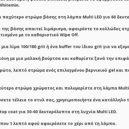
hitemin.
α παχύτερο στρώμα βάσης στη λάμπα Multi LED για 60 δευτ
α της βάσης απαιτεί λιμάρισμα, αφαιρέστε το κολλώδες σ
ισμένο με το καθαριστικό Wipe Off.
μια λίμα 100/180 grit ή ένα buffer του ίδιου grit για να εξ
όνη με μια μαλακή βούρτσα και καθαρίστε ξανά την επιφάνει
ώτο, λεπτό στρώμα ενός επιλεγμένου βερνικιού gel και πο
εύτερο στρώμα χρώματος και πολυμερίστε στη λάμπα Multi 
σετε τέλεια το στυλ σας, χρησιμοποιήστε ένα κατάλληλο top
top coat για 30-60 δευτερόλεπτα στη λυχνία Multi LED.
ίπου 1 λεπτό αφού αφαιρέσετε το χέρι από τη λάμπα.