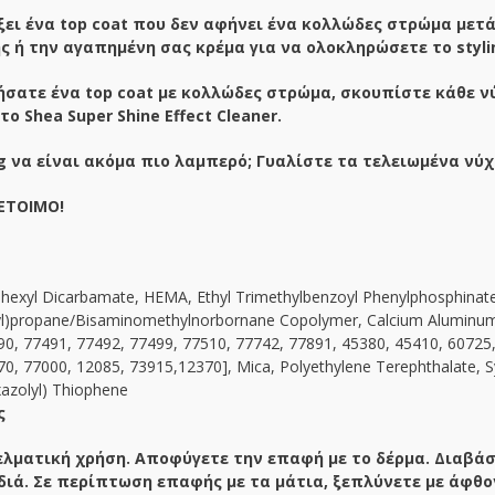
ξει ένα top coat που δεν αφήνει ένα κολλώδες στρώμα μετά
ς ή την αγαπημένη σας κρέμα για να ολοκληρώσετε το styli
σατε ένα top coat με κολλώδες στρώμα, σκουπίστε κάθε νύ
ο Shea Super Shine Effect Cleaner.
ng να είναι ακόμα πιο λαμπερό; Γυαλίστε τα τελειωμένα νύχ
 ΕΤΟΙΜΟ!
exyl Dicarbamate, HEMA, Ethyl Trimethylbenzoyl Phenylphosphinate, C
yl)propane/Bisaminomethylnorbornane Copolymer, Calcium Aluminum B
90, 77491, 77492, 77499, 77510, 77742, 77891, 45380, 45410, 60725
0, 77000, 12085, 73915,12370], Mica, Polyethylene Terephthalate, S
xazolyl) Thiophene
ς
ελματική χρήση. Αποφύγετε την επαφή με το δέρμα. Διαβάσ
διά. Σε περίπτωση επαφής με τα μάτια, ξεπλύνετε με άφθο