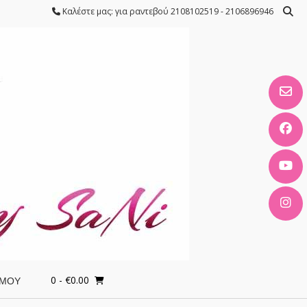
Καλέστε μας: για ραντεβού 2108102519 - 2106896946
0
- €0.00
 ΜΟΥ