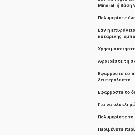
Mineral
ή Βάση W
Πολυμερίστε έν
Εάν η επιφάνει
κυταρινης εμποτ
Χρησιμοποιήστε 
Αφαιρέστε τη σκ
Εφαρμόστε το πρ
δευτερόλεπτα.
Εφαρμόστε το δ
Για να ολοκληρώ
Πολυμερίστε το 
Περιμένετε περ