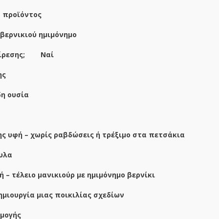
 προϊόντος
 βερνικιού ημιμόνημο
αίρεσης; Ναί
ης
δη ουσία
ης υφή – χωρίς ραβδώσεις ή τρέξιμο στα πετσάκια
υλα
 – τέλειο μανικιούρ με ημιμόνημο βερνίκι
δημιουργία μιας ποικιλίας σχεδίων
μογής