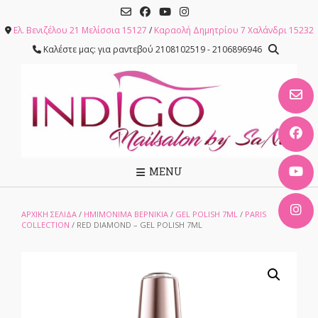
Skip
to
Ελ. Βενιζέλου 21 Μελίσσια 15127
/
Καραολή Δημητρίου 7 Χαλάνδρι 15232
content
Καλέστε μας: για ραντεβού 2108102519 - 2106896946
MENU
ΑΡΧΙΚΉ ΣΕΛΊΔΑ
/
ΗΜΙΜΟΝΙΜΑ ΒΕΡΝΙΚΙΑ
/
GEL POLISH 7ML
/
PARIS
COLLECTION
/ RED DIAMOND – GEL POLISH 7ML