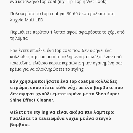
ένα κατάλληλο top coat (π.χ. Tip Top ή Wet Look).
Πολυμερίστε το top coat για 30-60 δευτερόλεπτα στη
λυχνία Multi LED.
Περιμένετε περίπου 1 λεπτό αφού αφαιρέσετε το χέρι από
τη λάμπα.
Εάν έχετε επιλέξει ένα top coat που δεν αφήνει ένα
κολλώδες στρώμα μετά τη σκλήρυνση, επιλέξτε έναν ορό
πρωτεΐνης, ελιξίριο καριτέ κερατίνης ή την αγαπημένη σας
κρέμα για να ολοκληρώσετε το styling.
Εάν χρησιμοποιήσατε ένα top coat με κολλώδες
στρώμα, σκουπίστε κάθε νύχι με ένα βαμβάκι που
δεν αφήνει χνούδι εμποτισμένο με το Shea Super
Shine Effect Cleaner.
Θέλετε το styling να είναι ακόμα πιο λαμπερό;
Γυαλίστε τα τελειωμένα νύχια με ένα στεγνό
βαμβάκι.