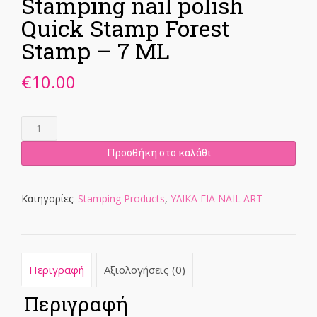
Stamping nail polish
Quick Stamp Forest
Stamp – 7 ML
€
10.00
Stamping
nail
polish
Προσθήκη στο καλάθι
Quick
Stamp
Forest
Κατηγορίες:
Stamping Products
,
ΥΛΙΚΑ ΓΙΑ NAIL ART
Stamp
-
7
ML
Περιγραφή
Αξιολογήσεις (0)
ποσότητα
Περιγραφή