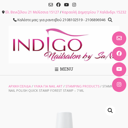
Skip
to
Ελ. Βενιζέλου 21 Μελίσσια 15127
/
Καραολή Δημητρίου 7 Χαλάνδρι 15232
content
Καλέστε μας: για ραντεβού 2108102519 - 2106896946
MENU
ΑΡΧΙΚΉ ΣΕΛΊΔΑ
/
ΥΛΙΚΑ ΓΙΑ NAIL ART
/
STAMPING PRODUCTS
/ STAMPING
NAIL POLISH QUICK STAMP FOREST STAMP – 7 ML