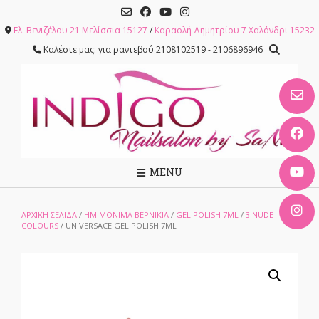
Skip
to
Ελ. Βενιζέλου 21 Μελίσσια 15127
/
Καραολή Δημητρίου 7 Χαλάνδρι 15232
content
Καλέστε μας: για ραντεβού 2108102519 - 2106896946
MENU
ΑΡΧΙΚΉ ΣΕΛΊΔΑ
/
ΗΜΙΜΟΝΙΜΑ ΒΕΡΝΙΚΙΑ
/
GEL POLISH 7ML
/
3 NUDE
COLOURS
/ UNIVERSACE GEL POLISH 7ML