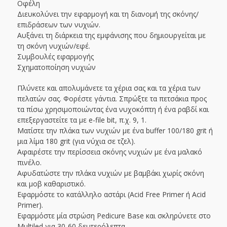
Οφέλη
Διευκολύνει την εφαρμογή και τη διανομή της σκόνης/
επιδράσεων των νυχιών.
Αυξάνει τη διάρκεια της εμφάνισης που δημιουργείται με
τη σκόνη νυχιών/εφέ.
Συμβουλές εφαρμογής
Σχηματοποίηση νυχιών
Πλύνετε και απολυμάνετε τα χέρια σας και τα χέρια των
πελατών σας. Φορέστε γάντια. Σπρώξτε τα πετσάκια προς
τα πίσω χρησιμοποιώντας ένα νυχοκόπτη ή ένα ραβδί και
επεξεργαστείτε τα με e-file bit, π.χ. 9, 1.
Ματίστε την πλάκα των νυχιών με ένα buffer 100/180 grit ή
μια λίμα 180 grit (για νύχια σε τζελ).
Αφαιρέστε την περίσσεια σκόνης νυχιών με ένα μαλακό
πινέλο.
Αφυδατώστε την πλάκα νυχιών με βαμβάκι χωρίς σκόνη
και μοβ καθαριστικό.
Εφαρμόστε το κατάλληλο αστάρι (Acid Free Primer ή Acid
Primer).
Εφαρμόστε μία στρώση Pedicure Base και σκληρύνετε στο
Multiled για 30-60 δευτερόλεπτα.