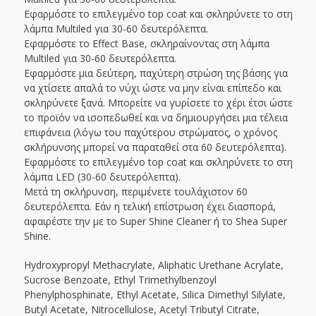
Εφαρμόστε το επιλεγμένο top coat και σκληρύνετε το στη
λάμπα Multiled για 30-60 δευτερόλεπτα.
Εφαρμόστε το Effect Base, σκληραίνοντας στη λάμπα
Multiled για 30-60 δευτερόλεπτα.
Εφαρμόστε μια δεύτερη, παχύτερη στρώση της βάσης για
να χτίσετε απαλά το νύχι ώστε να μην είναι επίπεδο και
σκληρύνετε ξανά. Μπορείτε να γυρίσετε το χέρι έτσι ώστε
το προϊόν να ισοπεδωθεί και να δημιουργήσει μια τέλεια
επιφάνεια (λόγω του παχύτερου στρώματος, ο χρόνος
σκλήρυνσης μπορεί να παραταθεί στα 60 δευτερόλεπτα).
Εφαρμόστε το επιλεγμένο top coat και σκληρύνετε το στη
λάμπα LED (30-60 δευτερόλεπτα).
Μετά τη σκλήρυνση, περιμένετε τουλάχιστον 60
δευτερόλεπτα. Εάν η τελική επίστρωση έχει διασπορά,
αφαιρέστε την με το Super Shine Cleaner ή το Shea Super
Shine.
Hydroxypropyl Methacrylate, Aliphatic Urethane Acrylate,
Sucrose Benzoate, Ethyl Trimethylbenzoyl
Phenylphosphinate, Ethyl Acetate, Silica Dimethyl Silylate,
Butyl Acetate, Nitrocellulose, Acetyl Tributyl Citrate,