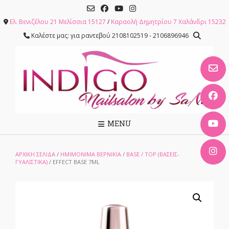
Skip
to
Ελ. Βενιζέλου 21 Μελίσσια 15127
/
Καραολή Δημητρίου 7 Χαλάνδρι 15232
content
Καλέστε μας: για ραντεβού 2108102519 - 2106896946
MENU
ΑΡΧΙΚΉ ΣΕΛΊΔΑ
/
ΗΜΙΜΟΝΙΜΑ ΒΕΡΝΙΚΙΑ
/
BASE / TOP (ΒΆΣΕΙΣ-
ΓΥΑΛΙΣΤΙΚΆ)
/ EFFECT BASE 7ML