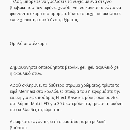
Τέλος, μπορείτε να γυαλίσετε τα νύχια με ένα στεγνό
βαμβάκι που δεν αφήνει χνούδι για να κάνετε τα νύχια να
φαίνονται ακόμα πιο όμορφα. Κάντε το μέχρι να ακούσετε
έναν χαρακτηριστικό ήχο τριξίματος.
Ομαλό αποτέλεσμα
Δημιουργήστε οποιοδήποτε βερνίκι gel, gel, ακρυλικό gel
ή ακρυλικό στυλ.
Αφού σκληρύνει το δεύτερο στρώμα χρώματος, τρίψτε το
εφέ Mermaid στο κολλώδες στρώμα του ή εφαρμόστε την
ειδική για εφέ πούδρας Effect Base και μόλις σκληρυνθεί
στη λάμπα Multi LED για 30 δευτερόλεπτα, τρίψτε τη σκόνη
στο κολλώδες στρώμα του.
Αφαιρέστε τυχόν περιττά σωματίδια με μια μαλακή
βούρτσα.