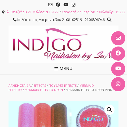
Skip
to
Ελ. Βενιζέλου 21 Μελίσσια 15127
/
Καραολή Δημητρίου 7 Χαλάνδρι 15232
content
Καλέστε μας: για ραντεβού 2108102519 - 2106896946
MENU
ΑΡΧΙΚΉ ΣΕΛΊΔΑ
/
EFFECTS
/
ΠΟΥΔΡΕΣ EFFECTS
/
MERMAID
EFFECT®
/
MERMAID EFFECT® NEON
/ MERMAID EFFECT® NEON PINK