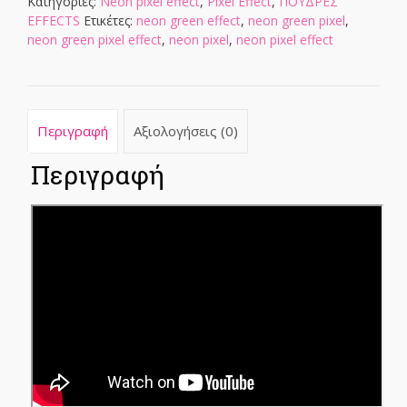
Κατηγορίες:
Neon pixel effect
,
Pixel Effect
,
ΠΟΥΔΡΕΣ
EFFECTS
Ετικέτες:
neon green effect
,
neon green pixel
,
neon green pixel effect
,
neon pixel
,
neon pixel effect
Περιγραφή
Αξιολογήσεις (0)
Περιγραφή