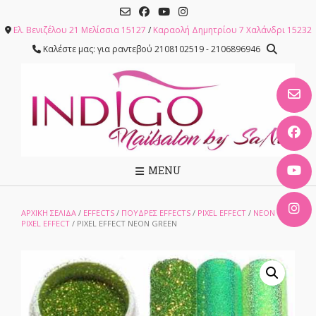
Skip
to
Ελ. Βενιζέλου 21 Μελίσσια 15127
/
Καραολή Δημητρίου 7 Χαλάνδρι 15232
content
Καλέστε μας: για ραντεβού 2108102519 - 2106896946
MENU
ΑΡΧΙΚΉ ΣΕΛΊΔΑ
/
EFFECTS
/
ΠΟΥΔΡΕΣ EFFECTS
/
PIXEL EFFECT
/
NEON
PIXEL EFFECT
/ PIXEL EFFECT NEON GREEN