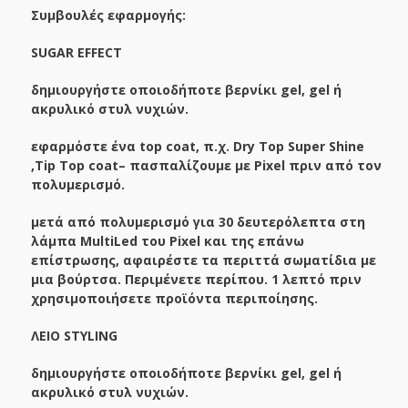
Συμβουλές εφαρμογής
:
SUGAR
EFFECT
δημιουργήστε οποιοδήποτε βερνίκι gel, gel ή
ακρυλικό στυλ νυχιών.
εφαρμόστε ένα top coat, π.χ. Dry Top Super Shine
,
Tip
Top
coat
– πασπαλίζουμε με Pixel πριν από τον
πολυμερισμό.
μετά από πολυμερισμό για 30 δευτερόλεπτα στη
λάμπα MultiLed του Pixel και της επάνω
επίστρωσης, αφαιρέστε τα περιττά σωματίδια με
μια βούρτσα. Περιμένετε περίπου. 1 λεπτό πριν
χρησιμοποιήσετε προϊόντα περιποίησης.
ΛΕΙΟ STYLING
δημιουργήστε οποιοδήποτε βερνίκι gel, gel ή
ακρυλικό στυλ νυχιών.